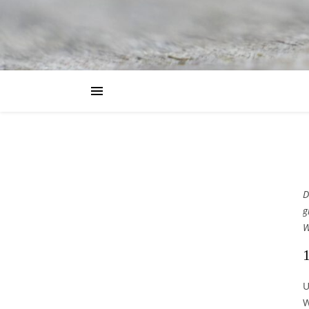
D
g
W
U
W