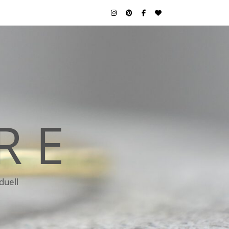
R E
duell