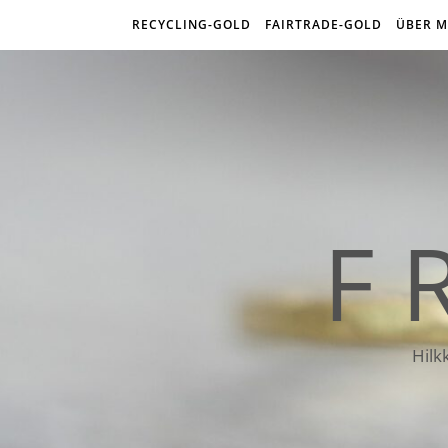
RECYCLING-GOLD
FAIRTRADE-GOLD
ÜBER M
F 
Hilk