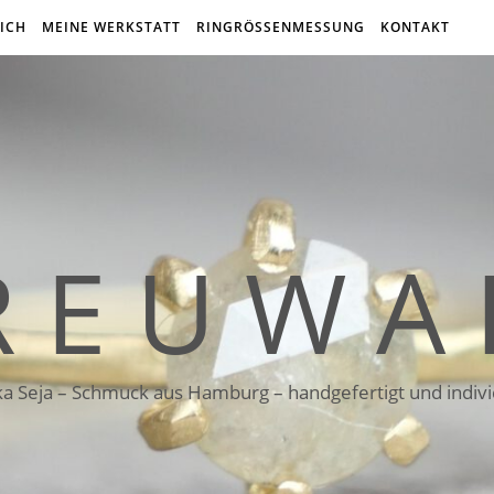
ICH
MEINE WERKSTATT
RINGRÖSSENMESSUNG
KONTAKT
R E U W A 
ka Seja – Schmuck aus Hamburg – handgefertigt und indivi