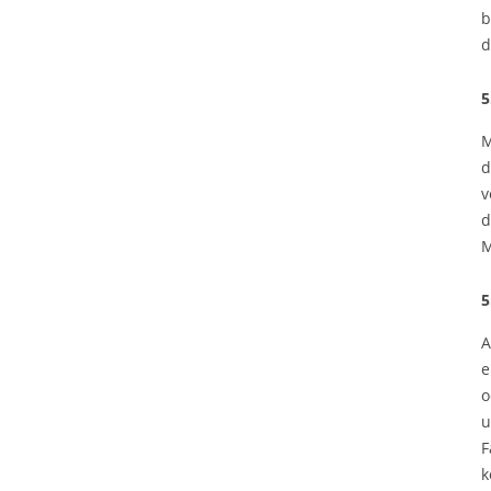
b
d
5
M
d
v
d
M
5
A
e
o
u
F
k