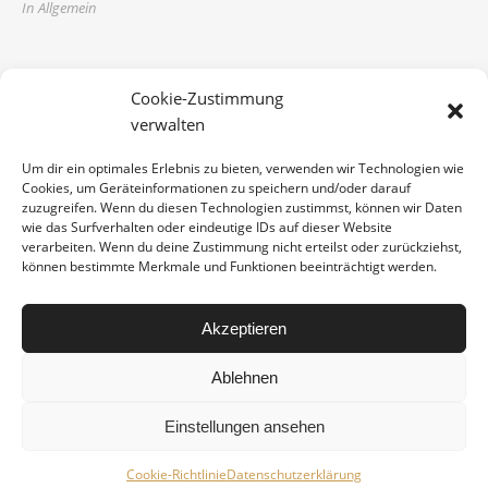
In Allgemein
CATEGORIES
Cookie-Zustimmung
verwalten
Allgemein
Um dir ein optimales Erlebnis zu bieten, verwenden wir Technologien wie
Cookies, um Geräteinformationen zu speichern und/oder darauf
zuzugreifen. Wenn du diesen Technologien zustimmst, können wir Daten
wie das Surfverhalten oder eindeutige IDs auf dieser Website
BANNER ADS
verarbeiten. Wenn du deine Zustimmung nicht erteilst oder zurückziehst,
können bestimmte Merkmale und Funktionen beeinträchtigt werden.
Akzeptieren
© 2022 - freuware
Ablehnen
Impressum
AGBs
Widerufsbelehrung
Versand / Lieferzeiten
Datenschutzerklärung
Einstellungen ansehen
Ashe Theme von
WP Royal
.
Cookie-Richtlinie
Datenschutzerklärung