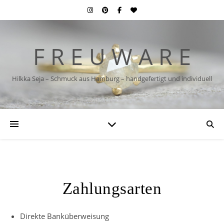
F R E U W A R E
Hilkka Seja – Schmuck aus Hamburg – handgefertigt und individuell
Zahlungsarten
Direkte Banküberweisung