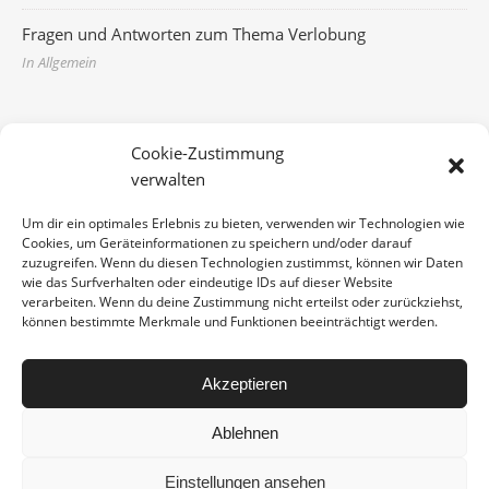
Fragen und Antworten zum Thema Verlobung
In Allgemein
CATEGORIES
Cookie-Zustimmung
verwalten
Allgemein
Um dir ein optimales Erlebnis zu bieten, verwenden wir Technologien wie
Cookies, um Geräteinformationen zu speichern und/oder darauf
zuzugreifen. Wenn du diesen Technologien zustimmst, können wir Daten
wie das Surfverhalten oder eindeutige IDs auf dieser Website
BANNER ADS
verarbeiten. Wenn du deine Zustimmung nicht erteilst oder zurückziehst,
können bestimmte Merkmale und Funktionen beeinträchtigt werden.
Akzeptieren
© 2022 - freuware
Ablehnen
Impressum
AGBs
Widerufsbelehrung
Versand / Lieferzeiten
Datenschutzerklärung
Einstellungen ansehen